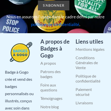
Nous en assurons l’usage dans le cadre défini par notre
politique de confidentialité
.
A propos de
Liens utiles
Badges à
Mentions légales
Gogo
Conditions
Générales de
A propos
Vente
Patrons des
Badge à Gogo
Politique de
badges
crée et vend des
confidentialité
Foire aux
badges
Paiement
questions
personnalisés ou
sécurisé
Témoignages
illustrés, conçus
Livraisons
Notre blog
avec soin dans