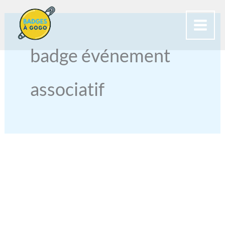
Aller
au
contenu
badge événement
associatif
BADGE
ASSOCIATIF
PERSONNALISÉ