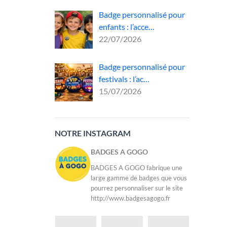
Badge personnalisé pour
ojets
enfants : l’acce…
le.
22/07/2026
que :
re
Badge personnalisé pour
festivals : l’ac…
15/07/2026
NOTRE INSTAGRAM
BADGES A GOGO
BADGES A GOGO fabrique une
large gamme de badges que vous
pourrez personnaliser sur le site
http://www.badgesagogo.fr