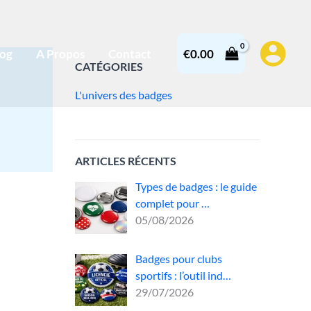
log
A Propos
Contact
€
0.00
CATÉGORIES
L'univers des badges
ARTICLES RÉCENTS
Types de badges : le guide
complet pour …
05/08/2026
Badges pour clubs
et
sportifs : l’outil ind…
29/07/2026