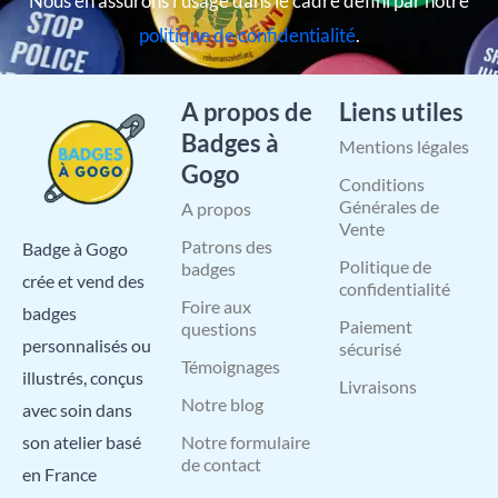
Nous en assurons l’usage dans le cadre défini par notre
politique de confidentialité
.
A propos de
Liens utiles
Badges à
Mentions légales
Gogo
Conditions
Générales de
A propos
Vente
Patrons des
Badge à Gogo
Politique de
badges
crée et vend des
confidentialité
Foire aux
badges
Paiement
questions
personnalisés ou
sécurisé
Témoignages
illustrés, conçus
Livraisons
Notre blog
avec soin dans
Notre formulaire
son atelier basé
de contact
en France