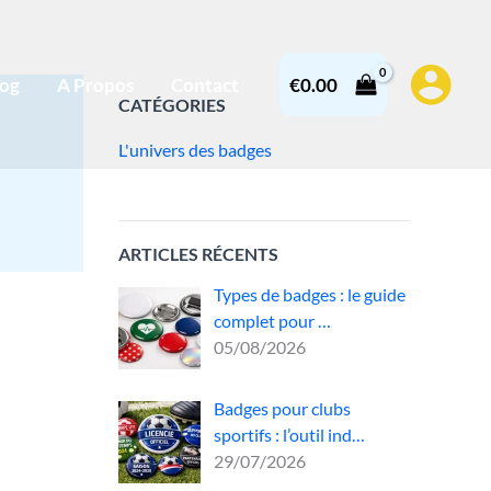
log
A Propos
Contact
€
0.00
CATÉGORIES
L'univers des badges
ARTICLES RÉCENTS
Types de badges : le guide
complet pour …
05/08/2026
Badges pour clubs
ort
sportifs : l’outil ind…
29/07/2026
ode