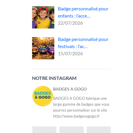
Badge personnalisé pour
enfants : l’acce…
dans
22/07/2026
l
Badge personnalisé pour
festivals : l’ac…
ité
15/07/2026
NOTRE INSTAGRAM
BADGES A GOGO
BADGES A GOGO fabrique une
large gamme de badges que vous
pourrez personnaliser sur le site
http://www.badgesagogo.fr