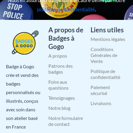
Nous en assurons l’usage dans le cadre défini par notre
politique de confidentialité
.
A propos de
Liens utiles
Badges à
Mentions légales
Gogo
Conditions
Générales de
A propos
Vente
Patrons des
Badge à Gogo
Politique de
badges
crée et vend des
confidentialité
Foire aux
badges
Paiement
questions
personnalisés ou
sécurisé
Témoignages
illustrés, conçus
Livraisons
Notre blog
avec soin dans
Notre formulaire
son atelier basé
de contact
en France