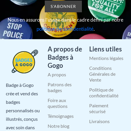
Nous en assurons l’usage dans le cadre défini par notre
politique de confidentialité
.
A propos de
Liens utiles
Badges à
Mentions légales
Gogo
Conditions
Générales de
A propos
Vente
Patrons des
Badge à Gogo
Politique de
badges
crée et vend des
confidentialité
Foire aux
badges
Paiement
questions
personnalisés ou
sécurisé
Témoignages
illustrés, conçus
Livraisons
Notre blog
avec soin dans