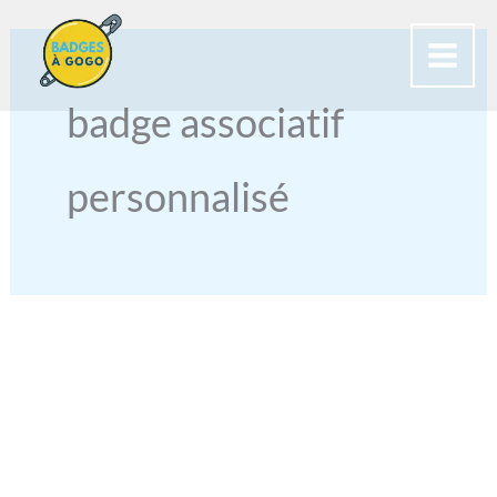
Aller
au
contenu
badge associatif
personnalisé
BADGE
ASSOCIATIF
PERSONNALISÉ