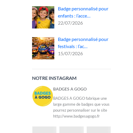
Badge personnalisé pour
enfants : l’acce…
22/07/2026
bjet
Badge personnalisé pour
os
festivals : l’ac…
15/07/2026
NOTRE INSTAGRAM
BADGES A GOGO
BADGES A GOGO fabrique une
large gamme de badges que vous
pourrez personnaliser sur le site
http://www.badgesagogo.fr
é,