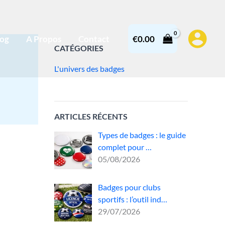
log
A Propos
Contact
€
0.00
CATÉGORIES
L'univers des badges
ARTICLES RÉCENTS
Types de badges : le guide
complet pour …
05/08/2026
Badges pour clubs
éer
sportifs : l’outil ind…
29/07/2026