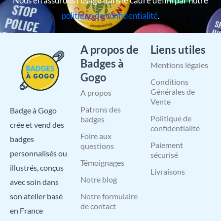
Nous en assurons l’usage dans le cadre défini par notre
politique de confidentialité
.
A propos de
Liens utiles
Badges à
Mentions légales
Gogo
Conditions
Générales de
A propos
Vente
Patrons des
Badge à Gogo
Politique de
badges
crée et vend des
confidentialité
Foire aux
badges
Paiement
questions
personnalisés ou
sécurisé
Témoignages
illustrés, conçus
Livraisons
Notre blog
avec soin dans
Notre formulaire
son atelier basé
de contact
en France