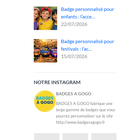
Badge personnalisé pour
e
enfants : l’acce…
t
22/07/2026
t,
 de
Badge personnalisé pour
festivals : l’ac…
15/07/2026
NOTRE INSTAGRAM
BADGES A GOGO
BADGES A GOGO fabrique une
large gamme de badges que vous
pourrez personnaliser sur le site
http://www.badgesagogo.fr