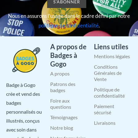
Nous en assurons l’usage dans le cadre défini par notre
politique de confidentialité
.
A propos de
Liens utiles
Badges à
Mentions légales
Gogo
Conditions
Générales de
A propos
Vente
Patrons des
Badge à Gogo
Politique de
badges
crée et vend des
confidentialité
Foire aux
badges
Paiement
questions
personnalisés ou
sécurisé
Témoignages
illustrés, conçus
Livraisons
Notre blog
avec soin dans