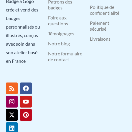
Badge à Gogo
Patrons des
Politique de
badges
crée et vend des
confidentialité
Foire aux
badges
Paiement
questions
personnalisés ou
sécurisé
Témoignages
illustrés, conçus
Livraisons
Notre blog
avec soin dans
son atelier basé
Notre formulaire
de contact
en France
R
I
X
L
F
Y
P
s
n
-
i
a
o
i
s
s
t
n
c
u
n
t
w
k
e
t
t
a
i
e
b
u
e
g
t
d
o
b
r
r
t
i
o
e
e
a
e
n
k
s