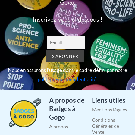
Gogo,
Inscrivez-vous ci-dessous !
Nous en assurons l’usage dans le cadre défini par notre
politique de confidentialité
.
A propos de
Liens utiles
Badges à
Mentions légales
Gogo
Conditions
Générales de
A propos
Vente