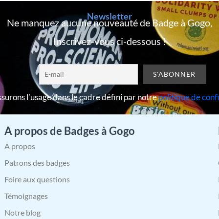
Newsletter
Ne manquez aucune nouveauté de Badge à Gogo,
Inscrivez-vous ci-dessous !
surons l’usage dans le cadre défini par notre
politique de conf
A propos de Badges à Gogo
A propos
Patrons des badges
Foire aux questions
Témoignages
Notre blog