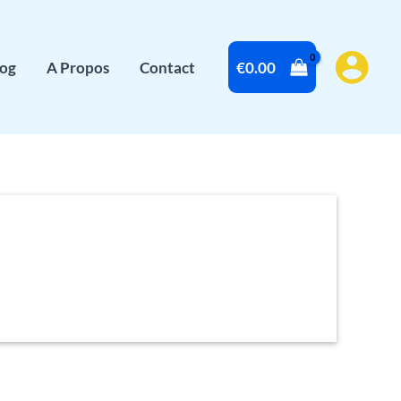
log
A Propos
Contact
€
0.00