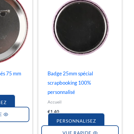
sés 75 mm
Badge 25mm spécial
scrapbooking 100%
personnalisé
Accueil
SEZ
€
1.40
E
PERSONNALISEZ
VUE RAPIDE