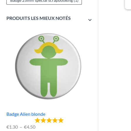
Badge 25mm spécial scrapbooking
(1)
PRODUITS LES MIEUX NOTÉS
Badge Alien blonde
€
1.30
–
€
4.50