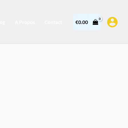
log
A Propos
Contact
€
0.00