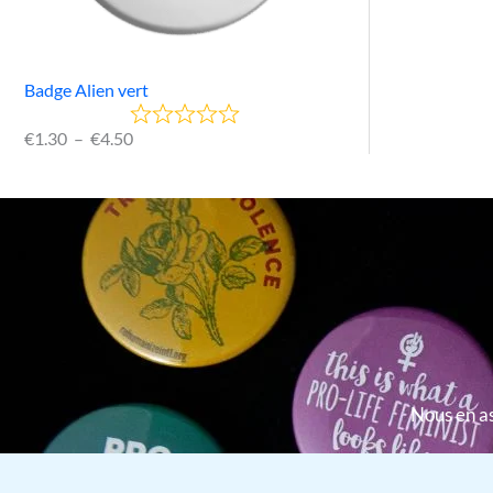
Badge Alien vert
€
1.30
–
€
4.50
Nous en as