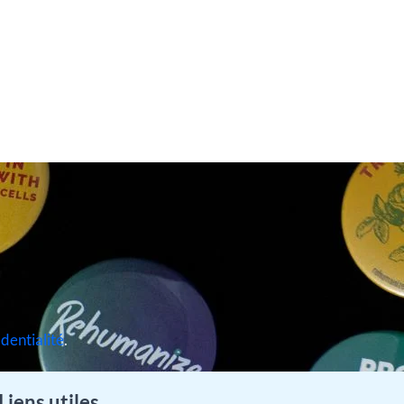
identialité
.
Liens utiles