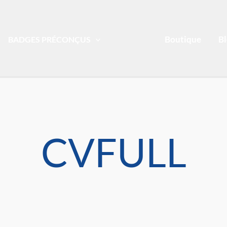
Boutique
B
BADGES PRÉCONÇUS
CVFULL