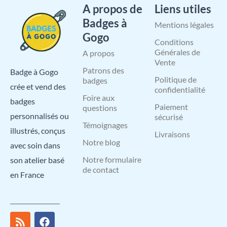
A propos de
Liens utiles
Badges à
Mentions légales
Gogo
Conditions
Générales de
A propos
Vente
Patrons des
Badge à Gogo
Politique de
badges
crée et vend des
confidentialité
Foire aux
badges
Paiement
questions
personnalisés ou
sécurisé
Témoignages
illustrés, conçus
Livraisons
Notre blog
avec soin dans
Notre formulaire
son atelier basé
de contact
en France
R
I
X
L
F
Y
P
s
n
-
i
a
o
i